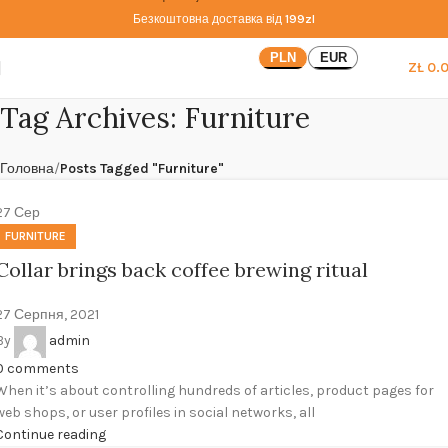
Безкоштовна доставка від
199zl
PLN
EUR
ZŁ
0.
Tag Archives: Furniture
Головна
Posts Tagged "Furniture"
27
Сер
FURNITURE
Collar brings back coffee brewing ritual
27 Серпня, 2021
By
admin
0
comments
When it’s about controlling hundreds of articles, product pages for
web shops, or user profiles in social networks, all
Continue reading