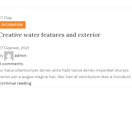
27
Сер
DECORATION
Creative water features and exterior
27 Серпня, 2021
By
admin
0
comments
Ac haca ullamcorper donec ante habi tasse donec imperdiet eturpis
varius per a augue magna hac. Nec hac et vestibulum duis a tincidunt ..
Continue reading