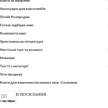
Книги за жанрами
Аксесуари для книголюбів
Літній Розпродаж
Готові підбірки книг
Комплекти книг
Християнська література
Настільні ігри та розваги
Новинки
Топ 10 з категорії
Хіти продажу
Книги для вивчення іноземних мов. Словники
КОРИСНІ ПОСИЛАННЯ
Shop
Wishlist
My account
Cart
Про нас