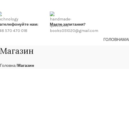
ателефонуйте нам:
Маєте запитання?
48 570 470 018
books051020@gmail.com
ГОЛОВНА
МА
Магазин
Головна
Магазин