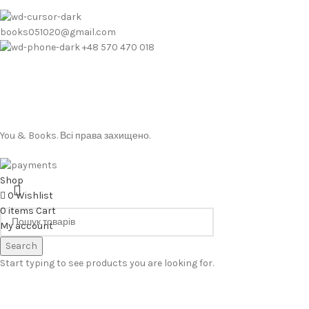
books051020@gmail.com
+48 570 470 018
You & Books. Всі права захищено.
Shop
0
Wishlist
0
items
Cart
My account
Search
Start typing to see products you are looking for.