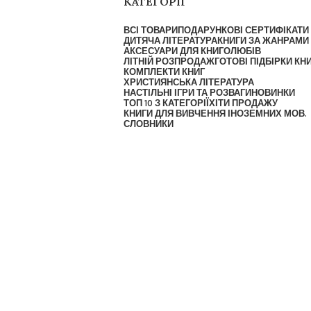
КАТЕГОРІЇ
ВСІ ТОВАРИ
ПОДАРУНКОВІ СЕРТИФІКАТИ
ДИТЯЧА ЛІТЕРАТУРА
КНИГИ ЗА ЖАНРАМИ
АКСЕСУАРИ ДЛЯ КНИГОЛЮБІВ
ЛІТНІЙ РОЗПРОДАЖ
ГОТОВІ ПІДБІРКИ КН
КОМПЛЕКТИ КНИГ
ХРИСТИЯНСЬКА ЛІТЕРАТУРА
НАСТІЛЬНІ ІГРИ ТА РОЗВАГИ
НОВИНКИ
ТОП 10 З КАТЕГОРІЇ
ХІТИ ПРОДАЖУ
КНИГИ ДЛЯ ВИВЧЕННЯ ІНОЗЕМНИХ МОВ.
СЛОВНИКИ