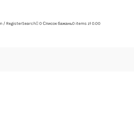
безкоштовна доставка від 199zl
n / Register
Search
0
Список бажань
0
items
zł
0.00