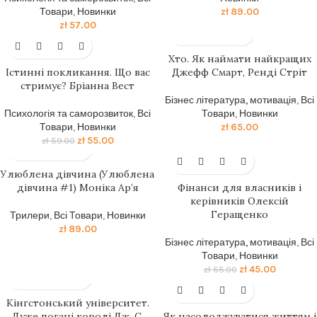
Товари
,
Новинки
zł
89.00
zł
57.00
-7%
Хто. Як наймати найкращих
Істинні покликання. Що вас
Джефф Смарт, Ренді Стріт
стримує? Бріанна Вест
Бізнес література, мотивація
,
Всі
Психологія та саморозвиток
,
Всі
Товари
,
Новинки
Товари
,
Новинки
zł
65.00
zł
55.00
zł
59.00
-18%
Улюблена дівчина (Улюблена
дівчина #1) Моніка Ар’я
Фінанси для власників і
керівників Олексій
Геращенко
Трилери
,
Всі Товари
,
Новинки
zł
89.00
Бізнес література, мотивація
,
Всі
Товари
,
Новинки
zł
45.00
zł
55.00
-15%
Кінгстонський університет.
Дуже погані королі Дж. С.
Як насолоджуватися життям і