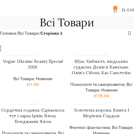
Безкоштовна доставка від
199zl
0
ZŁ
0.0
Всі Товари
Головна
Всі Товари
Сторінка 3
Vogue Ukraine Beauty Special
Шум. Хибність людських
2026
суджень Деніел Канеман,
Олів’є Сібоні, Кас Санстейн
Всі Товари
,
Новинки
zł
1.00
Психологія та саморозвиток
,
Всі
Товари
,
Новинки
zł
79.00
Сердечна година. Єднаємось
Золочена корона. Книга 1
тут і зараз Ірвін Ялом,
Меріенн Ґордон
Бенджамін Ялом
Фентезі і фантастика
,
Всі Товари
,
Психологія та саморозвиток
,
Всі
Новинки