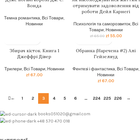
Вонда
отримувати задоволення від
роботи Дейл Карнегі
Темна романтика
,
Всі Товари
,
Новинки
Психологія та саморозвиток
,
Всі
Товари
,
Новинки
zł
55.00
zł
65.00
Збирач кісток. Книга 1
Обранка (Наречена #2) Алі
Джеффрі Дівер
Гейзелвуд
Трилери
,
Всі Товари
,
Новинки
Фентезі і фантастика
,
Всі Товари
,
zł
67.00
Новинки
zł
67.00
←
1
2
3
4
5
6
…
224
225
226
→
books051020@gmail.com
+48 570 470 018