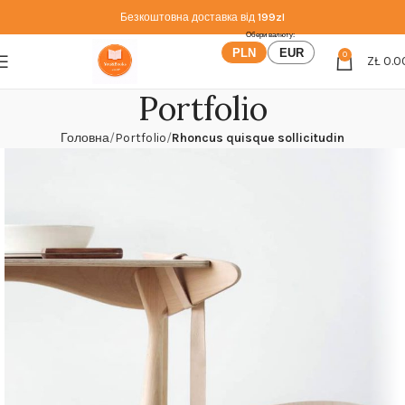
Безкоштовна доставка від
199zl
PLN
EUR
0
ZŁ
0.0
Portfolio
Головна
Portfolio
Rhoncus quisque sollicitudin