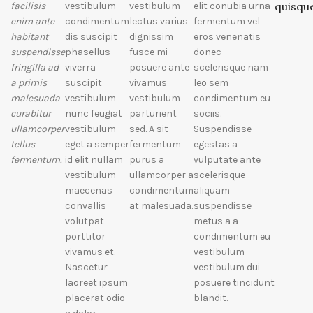
quisqu
facilisis
vestibulum
vestibulum
elit conubia urna
enim ante
condimentum
lectus varius
fermentum vel
habitant
dis suscipit
dignissim
eros venenatis
suspendisse
phasellus
fusce mi
donec
fringilla ad
viverra
posuere ante
scelerisque nam
a primis
suscipit
vivamus
leo sem
malesuada
vestibulum
vestibulum
condimentum eu
curabitur
nunc feugiat
parturient
sociis.
ullamcorper
vestibulum
sed. A sit
Suspendisse
tellus
eget a semper
fermentum
egestas a
fermentum.
id elit nullam
purus a
vulputate ante
vestibulum
ullamcorper a
scelerisque
maecenas
condimentum
aliquam
convallis
at malesuada.
suspendisse
volutpat
metus a a
porttitor
condimentum eu
vivamus et.
vestibulum
Nascetur
vestibulum dui
laoreet ipsum
posuere tincidunt
placerat odio
blandit.