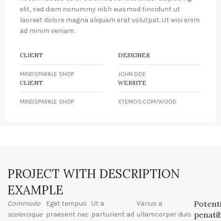
elit, sed diam nonummy nibh euismod tincidunt ut
laoreet dolore magna aliquam erat volutpat. Ut wisi enim
ad minim veniam.
CLIENT
DESIGNER
MINDSPARKLE SHOP
JOHN DOE
CLIENT
WEBSITE
MINDSPARKLE SHOP
XTEMOS.COM/WOOD
PROJECT WITH DESCRIPTION
EXAMPLE
Potent
Commodo
Eget tempus
Ut a
Varius a
penati
scelerisque
praesent nec
parturient ad
ullamcorper duis