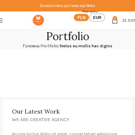
Безкоштовна доставка від
199zl
PLN
EUR
0
ZŁ
0.0
Portfolio
Головна
Portfolio
Netus eu mollis hac dignis
Our Latest Work
WE ARE CREATIVE AGENCY
Accum luctus dolor sit amet, consectetuer adipiscing