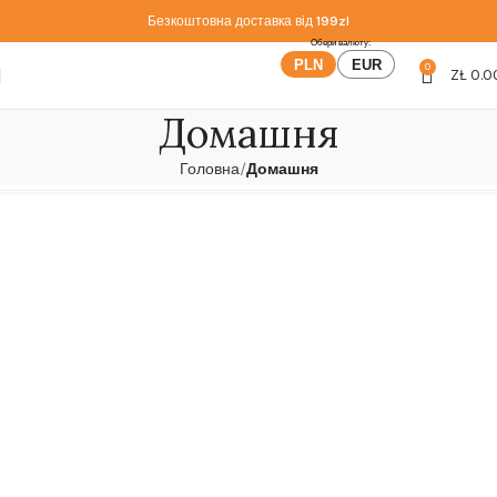
Безкоштовна доставка від
199zl
PLN
EUR
0
ZŁ
0.0
Домашня
Головна
Домашня