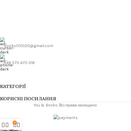
books051020@gmail.com
+48 570 470 018
КАТЕГОРІЇ
КОРИСНІ ПОСИЛАННЯ
You & Books. Всі права захищено.
0
Shop
Wishlist
My account
Cart